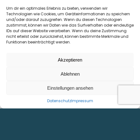
Um dir ein optimales Erlebnis zu bieten, verwenden wir
Technologien wie Cookies, um Geräteinformationen zu speichern
und/oder darauf zuzugreifen. Wenn du diesen Technologien
zustimmst, können wir Daten wie das Surfverhalten oder eindeutige
SITEMAP
INFO
IDs auf dieser Website verarbeiten. Wenn du deine Zustimmung
nicht erteilst oder zurückziehst, können bestimmte Merkmale und
Home
Impressum
Funktionen beeinträchtigt werden.
Produkte
DSGVO
Referenzen
Downloads
Akzeptieren
Karriere
Ablehnen
Kontakt & Anfahrt
Einstellungen ansehen
KONTAKT
Datenschutz
Impressum
Daumegasse 1-3
A-1100 Wien
Tel. +43 1 641 50 30-0
E-Mail office@kml-technology.com