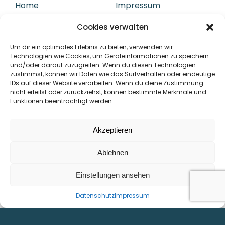
Home
Impressum
Produkte
DSGVO
Cookies verwalten
Referenzen
Downloads
Karriere
Um dir ein optimales Erlebnis zu bieten, verwenden wir
Kontakt & Anfahrt
Technologien wie Cookies, um Geräteinformationen zu speichern
und/oder darauf zuzugreifen. Wenn du diesen Technologien
zustimmst, können wir Daten wie das Surfverhalten oder eindeutige
IDs auf dieser Website verarbeiten. Wenn du deine Zustimmung
KONTAKT
nicht erteilst oder zurückziehst, können bestimmte Merkmale und
Funktionen beeinträchtigt werden.
Daumegasse 1-3
A-1100 Wien
Akzeptieren
Tel. +43 1 641 50 30-0
E-Mail office@kml-technology.com
Ablehnen
Einstellungen ansehen
Datenschutz
Impressum