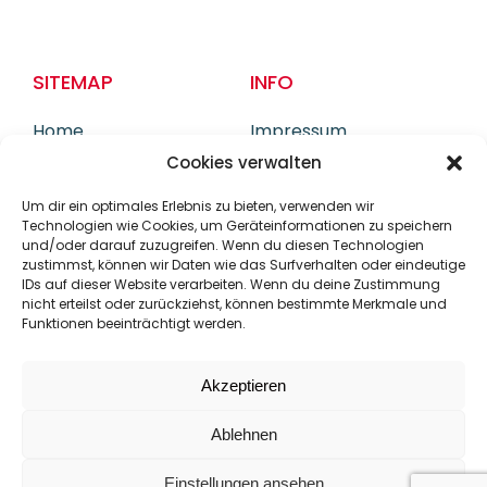
SITEMAP
INFO
Home
Impressum
Produkte
DSGVO
Cookies verwalten
Referenzen
Downloads
Um dir ein optimales Erlebnis zu bieten, verwenden wir
Karriere
Technologien wie Cookies, um Geräteinformationen zu speichern
Kontakt & Anfahrt
und/oder darauf zuzugreifen. Wenn du diesen Technologien
zustimmst, können wir Daten wie das Surfverhalten oder eindeutige
IDs auf dieser Website verarbeiten. Wenn du deine Zustimmung
KONTAKT
nicht erteilst oder zurückziehst, können bestimmte Merkmale und
Funktionen beeinträchtigt werden.
Daumegasse 1-3
A-1100 Wien
Akzeptieren
Tel. +43 1 641 50 30-0
E-Mail office@kml-technology.com
Ablehnen
Einstellungen ansehen