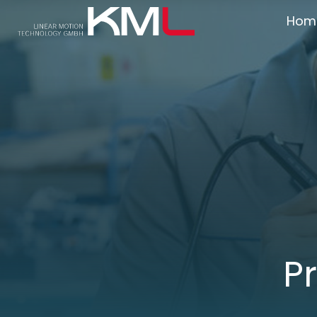
Hom
P