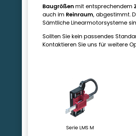
Baugrößen
mit entsprechendem
auch im
Reinraum
, abgestimmt. D
Sämtliche Linearmotorsysteme si
Sollten Sie kein passendes Standar
Kontaktieren Sie uns für weitere O
PnP-Zyklus < 0,4
Op
Sekunden
A
100 Mio. Zyklen
In
wartungsfrei
H
Serie LMS M
Hochsteif
Op