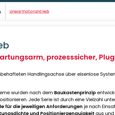
n
Linearmotorantrieb
eb
artungsarm, prozesssicher, Plug
behafteten Handlingsachse über eisenlose System
steme wurden nach dem
Baukastenprinzip
entwicke
sitionieren. Jede Serie ist durch eine Vielzahl unt
le für die jeweiligen Anforderungen
je nach Einsat
stungsdichte und Positioniergenauigkeit
aus und 