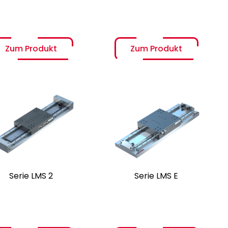
wichtsausgleich
Zum Produkt
Zum Produkt
he Absolut- &
Robuste Ausführung für
ederholgenauigkeit
raue Umgebungen
he Eigensteifigkeit
Hubbereich bis 30m
äzises
Standardisierte
Serie LMS 2
Serie LMS E
laufverhalten
Nivellierelemente