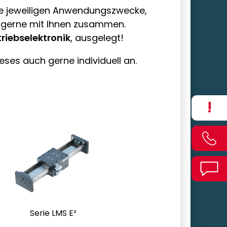
Ihre jeweiligen Anwendungszwecke,
r gerne mit Ihnen zusammen.
triebselektronik
, ausgelegt!
eses auch gerne individuell an.
!
Ersetzt Zahnriemen-
und Spindelachsen
Höchste Dynamiken
Unempfindliches
Serie LMS E²
Messsystem