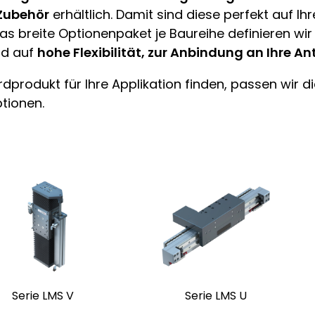
Zubehör
erhältlich. Damit sind diese perfekt auf 
as breite Optionenpaket je Baureihe definieren wi
nd auf
hohe Flexibilität, zur Anbindung an Ihre An
dprodukt für Ihre Applikation finden, passen wir di
ptionen.
timal für vertikale
Monoführungsprinzip
nwendungen
Eisenloser Antrieb
tegrierte
Cogginfreier
altebremse
Gleichlaufbetrieb
Serie LMS V
Serie LMS U
tionaler