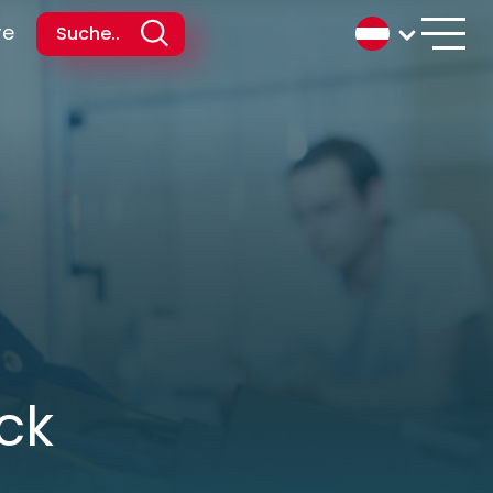
re
ck