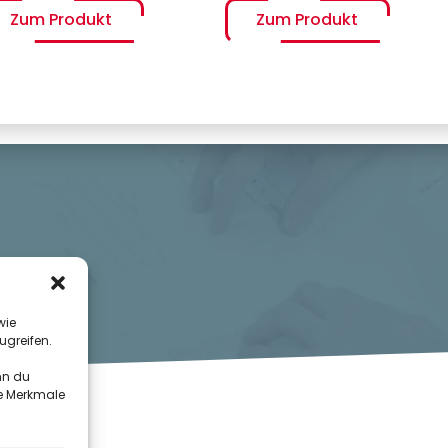
Zum Produkt
Zum Produkt
wie
ugreifen.
nn du
te Merkmale